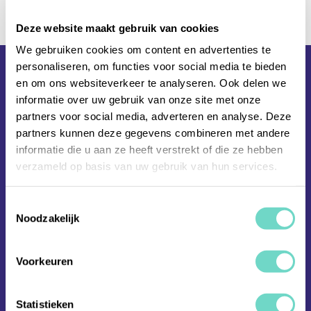
Deze website maakt gebruik van cookies
We gebruiken cookies om content en advertenties te
personaliseren, om functies voor social media te bieden
Waarom Hyarchis
en om ons websiteverkeer te analyseren. Ook delen we
informatie over uw gebruik van onze site met onze
partners voor social media, adverteren en analyse. Deze
partners kunnen deze gegevens combineren met andere
informatie die u aan ze heeft verstrekt of die ze hebben
verzameld op basis van uw gebruik van hun services.
Toestemmingsselectie
Ervaring
Noodzakelijk
Dankzij ruim 30 jaar ervaring in document
management en compliance begrijpen wij
Voorkeuren
precies hoe we jouw organisatie verder
kunnen helpen.
Statistieken