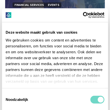
FINANCIAL SERVICES
EVENTS
2023-05-10
6-8 June: Meet Hyarchis at
Deze website maakt gebruik van cookies
Money2020, Amsterdam RAI
We gebruiken cookies om content en advertenties te
venue, booth E72
personaliseren, om functies voor social media te bieden
en om ons websiteverkeer te analyseren. Ook delen we
From June 6-8 the industry’s boldest and brightest
informatie over uw gebruik van onze site met onze
voices will meet to discuss the future of fintech. With
sessions covering everything from banking to
partners voor social media, adverteren en analyse. Deze
payments, crypto to insurance, identity...
partners kunnen deze gegevens combineren met andere
informatie die u aan ze heeft verstrekt of die ze hebben
verzameld op basis van uw gebruik van hun services.
Read more
Toestemmingsselectie
Noodzakelijk