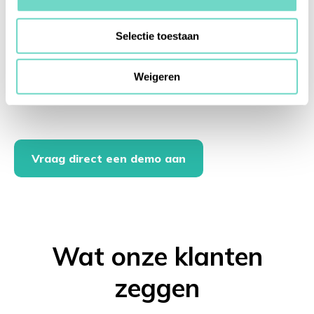
Jij houdt controle en inzicht en wij zorgen ervoor
dat je up-to-date blijft en voldoet aan geldende
wet- en regelgeving.
Selectie toestaan
Met de Hyarchis Compliance Manager wordt het
Weigeren
complianceproces integraal gedigitaliseerd en
gestroomlijnd.
Vraag direct een demo aan
Wat onze klanten
zeggen