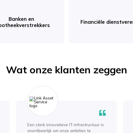
Banken en
Financiële dienstvere
potheekverstrekkers
Wat onze klanten zeggen
Een sterk innovatieve IT-infrastructuur is
onontbeerlijk om onze ambities te