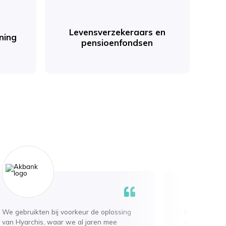
Levensverzekeraars en
ning
pensioenfondsen
We gebruikten bij voorkeur de oplossing
Bij ons gaat a
van Hyarchis, waar we al jaren mee
van de eerste