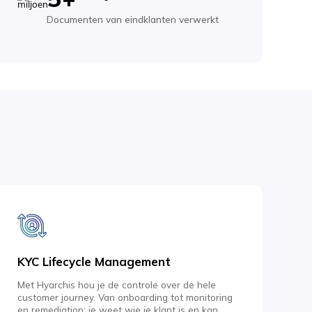
Documenten van eindklanten verwerkt
KYC Lifecycle Management
Met Hyarchis hou je de controle over de hele
customer journey. Van onboarding tot monitoring
en remediation: je weet wie je klant is en kan