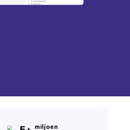
5+
miljoen