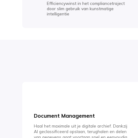
Efficiencywinst in het compliancetraject
door slim gebruik van kunstmatige
intelligentie
Document Management
Haal het maximale uit je digitale archief. Dankzij
AI geclassificeerd opslaan, terughalen en delen
van gegevens gaat voortaan snel en eenvoudig.