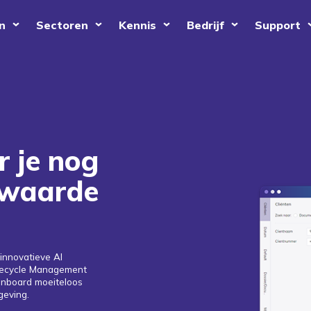
n
Sectoren
Kennis
Bedrijf
Support
r je nog
 waarde
innovatieve AI
ifecycle Management
 onboard moeiteloos
geving.