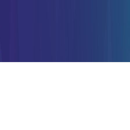
Gepubliceerd
2023-08-10
Witwaspraktijken, terrorismefinanciering en
andere vormen van financiële criminaliteit nemen
in ernst en omvang toe.