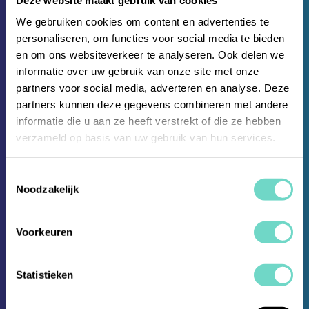
We gebruiken cookies om content en advertenties te
personaliseren, om functies voor social media te bieden
en om ons websiteverkeer te analyseren. Ook delen we
informatie over uw gebruik van onze site met onze
partners voor social media, adverteren en analyse. Deze
partners kunnen deze gegevens combineren met andere
informatie die u aan ze heeft verstrekt of die ze hebben
verzameld op basis van uw gebruik van hun services.
Whitepapers En Rapporten
Toestemmingsselectie
Noodzakelijk
Hyarchis
Marktrapport:
Voorkeuren
Voorspellingen voor
Statistieken
KYC en AML in 2030