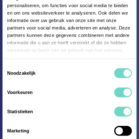
personaliseren, om functies voor social media te bieden
en om ons websiteverkeer te analyseren. Ook delen we
informatie over uw gebruik van onze site met onze
partners voor social media, adverteren en analyse. Deze
partners kunnen deze gegevens combineren met andere
informatie die u aan ze heeft verstrekt of die ze hebben
verzameld op basis van uw gebruik van hun services.
Opiniestukken
Toestemmingsselectie
Auke Dirkmaat en
Noodzakelijk
Jeroen Oversteegen
Voorkeuren
spreken over
compliance in de
Statistieken
hypotheekketen
Marketing