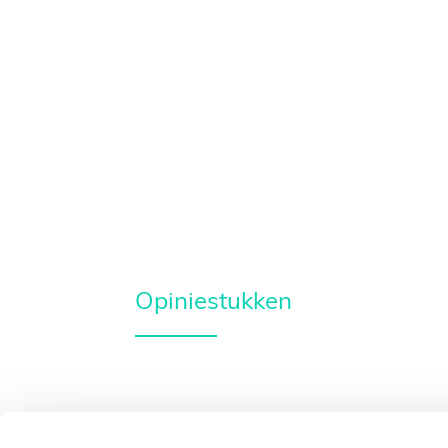
Opiniestukken
Doe mee met 
over de toek