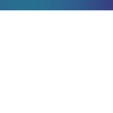
Gepubliceerd
2024-01-24
By
Auke Dirkmaat
2023 was voor Hyarchis een jaar waarin we verder
zijn gegroeid als leverancier van KYC en compliance-
oplossingen in de financiële sector.
In 2023 hebben we voor onze klanten ruim
10 miljoen
documenten compliant
gemaakt, en ruim vijftig
ondernemingen
naar de cloud gemigreerd
. Daar
hebben zij nu een stabiele, veilige en efficiënte
omgeving voor hun documentarchief. Dit jaar hopen
we dat aantal ruimschoots te overtreffen, en gaan we