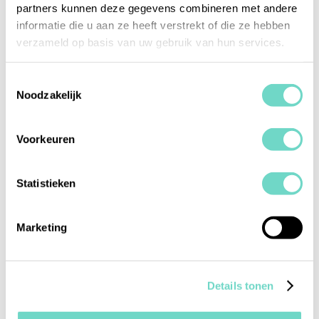
partners kunnen deze gegevens combineren met andere
informatie die u aan ze heeft verstrekt of die ze hebben
Productuitleg En Handleidingen
verzameld op basis van uw gebruik van hun services.
Hyarchis helpt
Toestemmingsselectie
Noodzakelijk
Akbank de
mogelijkheden van
Voorkeuren
digitaal bankieren
Statistieken
optimaal te benutten
met cloudtechnologie
Marketing
Details tonen