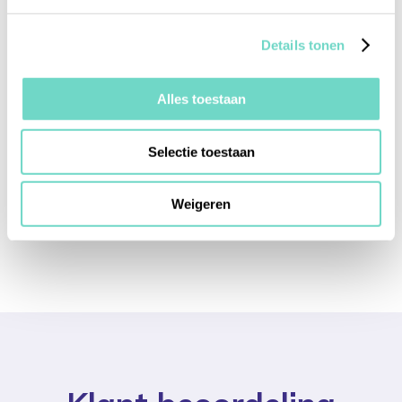
Details tonen
Alles toestaan
Selectie toestaan
2,3 miljoen documenten veilig
opgeslagen
Weigeren