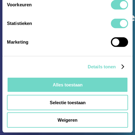
KYC Lifecycle
Voorkeuren
Management Brochure
Statistieken
Marketing
Details tonen
Alles toestaan
Selectie toestaan
Weigeren